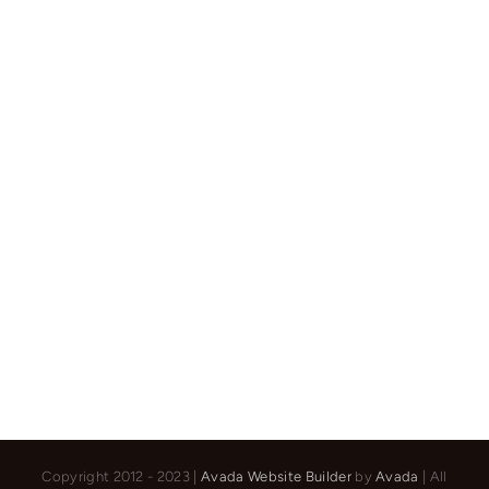
Turner
Copyright 2012 - 2023 |
Avada Website Builder
by
Avada
| All