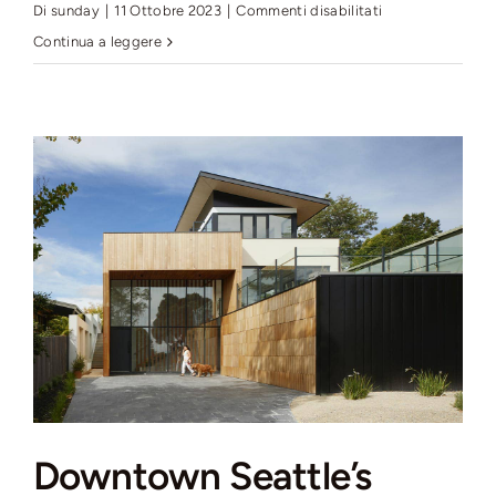
su
Di
sunday
|
11 Ottobre 2023
|
Commenti disabilitati
Cozy
Continua a leggere
Cabin
in
the
Woods,
Seattle
Downtown Seattle’s