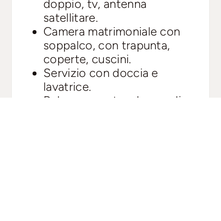
doppio, tv, antenna
satellitare.
Camera matrimoniale con
soppalco, con trapunta,
coperte, cuscini.
Servizio con doccia e
lavatrice.
Balcone con tavolo e sedie.
Riscaldamento centralizzato
con termostato ambiente
per ogni singolo alloggio
con conta calorie per il
calcolo dei consumi.
In comune: depositi sci e
bici, ferro da stiro.